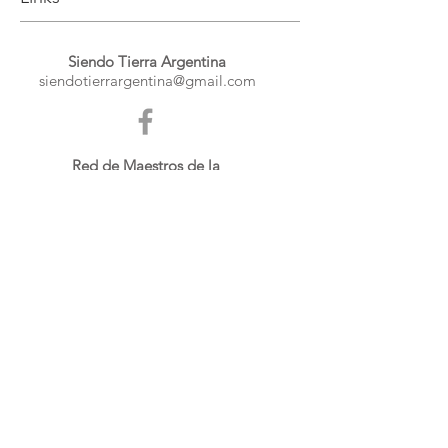
Siendo Tierra Argentina
siendotierrargentina@gmail.com
Red de Maestros de la
Construcción Tradicional
www.redmaestros.com
Contacto:
Email:
siendotierra@gmail.com
Tlf: +34
628 55 23 09