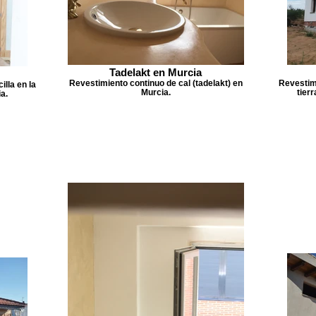
Tadelakt en Murcia
Revestimiento continuo de cal (tadelakt) en
Revestimi
illa en la
Murcia.
tier
a.